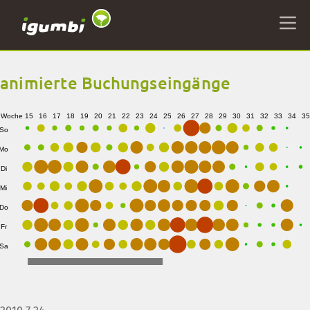
animierte Buchungseingänge
Woche
15
16
17
18
19
20
21
22
23
24
25
26
27
28
29
30
31
32
33
34
35
So
Mo
Di
Mi
Do
Fr
Sa