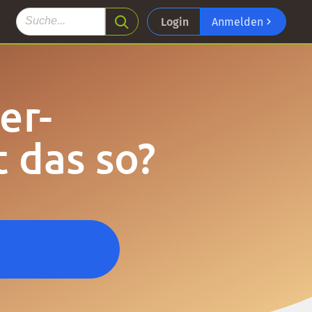
Login
Anmelden
er-
t das so?