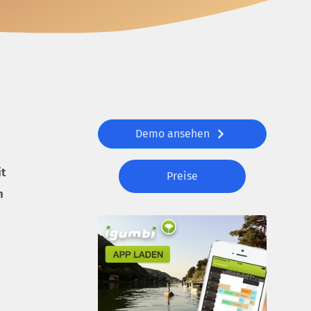
Demo ansehen
it
Preise
n