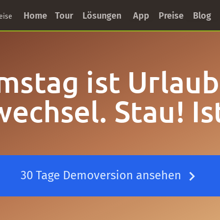
Home
Tour
Lösungen
App
Preise
Blog
eise
mstag ist Urlaub
echsel. Stau! Is
30 Tage Demoversion ansehen