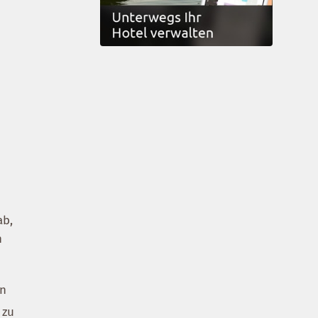
ab,
n
en
 zu