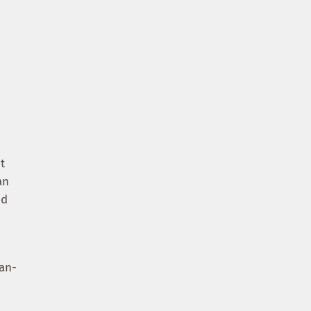
t
an
nd
 an-