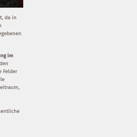
, da in
n
gegebenen
ung im
nden
e Felder
le
zeitraum,
sentliche