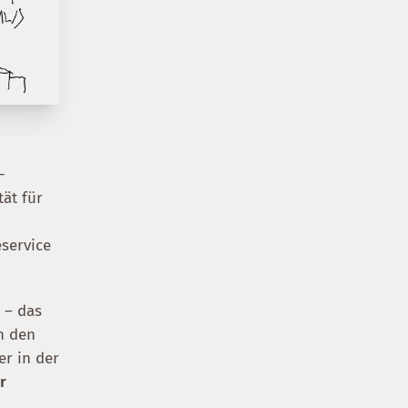
-
tät für
eservice
 – das
n den
er in der
r