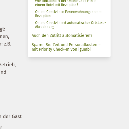
Wie funktioniert der Online Check-In in
einem Hotel mit Rezeption?
Online Check-In in Ferienwohnungen ohne
Rezeption
Online Check-In mit automatischer Ortstaxe-
Abrechnung
gt:
Auch den Zutritt automatisieren?
nnen,
 z.B.
Sparen Sie Zeit und Personalkosten –
mit Priority Check-In von igumbi
Betrieb,
und
n der Gast
e