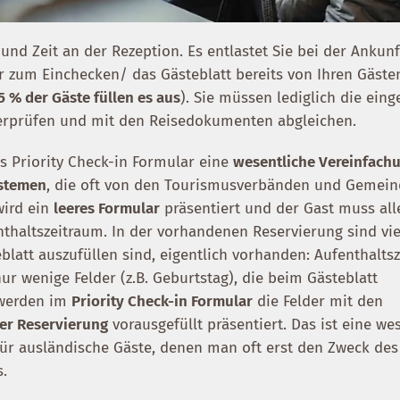
nd Zeit an der Rezeption. Es entlastet Sie bei der Ankunft
ar zum Einchecken/ das Gästeblatt bereits von Ihren Gäste
5 % der Gäste füllen es aus
). Sie müssen lediglich die ein
berprüfen und mit den Reisedokumenten abgleichen.
as Priority Check-in Formular eine
wesentliche Vereinfach
ystemen
, die oft von den Tourismusverbänden und Gemei
wird ein
leeres Formular
präsentiert und der Gast muss all
nthaltszeitraum. In der vorhandenen Reservierung sind vie
blatt auszufüllen sind, eigentlich vorhanden: Aufenthalts
ur wenige Felder (z.B. Geburtstag), die beim Gästeblatt
werden im
Priority Check-in Formular
die Felder mit den
er Reservierung
vorausgefüllt präsentiert. Das ist eine we
 für ausländische Gäste, denen man oft erst den Zweck des
s.