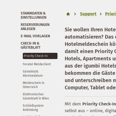
STAMMDATEN &
Support
Prior
EINSTELLUNGEN
RESERVIERUNGEN
Sie wollen Ihren Hot
ANLEGEN
automatisieren? Das o
E-MAIL VORLAGEN
Hotelmeldeschein kön
CHECK-IN &
GÄSTEBLATT
damit einen Priority
Priority Check-In
Hotels, Apartments u
Feratel Meldeclient
aus der igumbi Hotel
Gästeblatt:
bekommen die Gäste 2–
Abreisedatum
und unterschreiben m
Meldeschein in
Computer, Tablet od
Österreich
Elektronisches
Gästeblatt in Wien
Mit dem
Priority Check-I
Schließsystem
Anbindung
selbst aus – online, digi