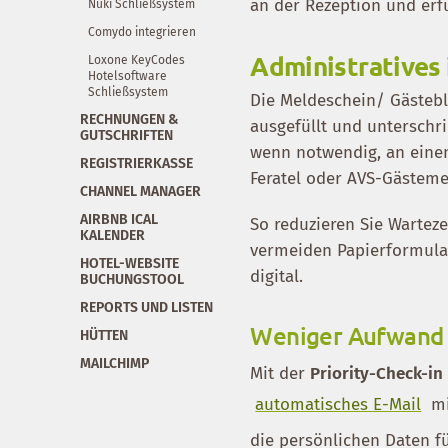
an der Rezeption und erfü
Nuki Schließsystem
Comydo integrieren
Administratives 
Loxone KeyCodes
Hotelsoftware
Schließsystem
Die Meldeschein/ Gästebla
RECHNUNGEN &
ausgefüllt und unterschri
GUTSCHRIFTEN
wenn notwendig, an einen
REGISTRIERKASSE
Feratel oder AVS-Gästeme
CHANNEL MANAGER
AIRBNB ICAL
So reduzieren Sie Warteze
KALENDER
vermeiden Papierformulare
HOTEL-WEBSITE
digital.
BUCHUNGSTOOL
REPORTS UND LISTEN
Weniger Aufwand 
HÜTTEN
MAILCHIMP
Mit der
Priority-Check-in
automatisches E-Mail
mi
die persönlichen Daten f