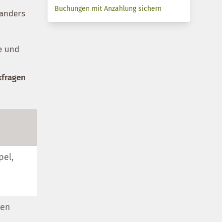
Buchungen mit Anzahlung sichern
oanders
e und
kfragen
pel,
pen