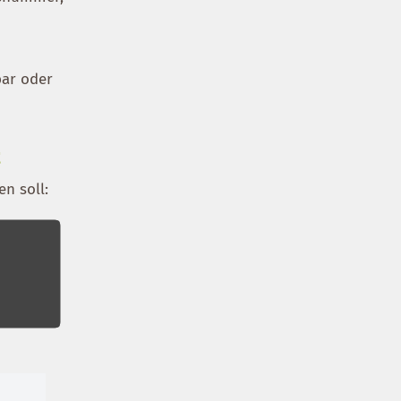
bar oder
t
en soll: