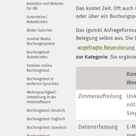
Analytics und Matomo
Das kostet Zeit. Oft auc
für IBE
oder über ein Buchungspo
Gutscheine/
Rabattcodes
Das igumbi Anfrageformul
Bilder Galerien
Belegung selbst aus. Die
Joomla! Modul
Buchungssystem
angefragte Reservierung 
Buchungstool
zur Kategorie
. Sie ergän
Rabattcodes
Seminar online
Buchungstool
Kon
Buchungstool in
Wor
weiteren Sprachen
Mehrsprachigkeit -
Zimmeraufteilung
Unk
Umstellung in der
Hotelsoftware
nöt
Buchungstool: Deutsch
Sin
Buchungstool: Englisch
Datenerfassung
E‑M
Buchungstool: Spanisch
man
Buchungstool: