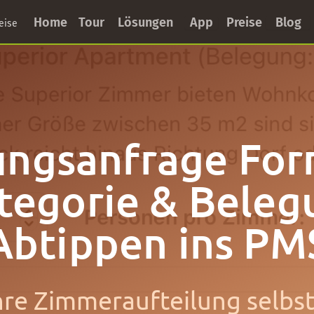
Home
Tour
Lösungen
App
Preise
Blog
eise
ngsanfrage For
egorie & Beleg
Abtippen ins PM
re Zimmeraufteilung selbst