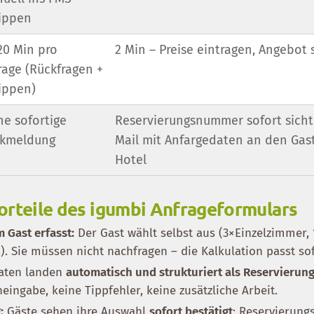
ippen
20 Min pro
2 Min – Preise eintragen, Angebot
rage (Rückfragen +
ippen)
ne sofortige
Reservierungsnummer sofort sicht
kmeldung
Mail mit Anfargedaten an den Gas
Hotel
orteile des igumbi Anfrageformulars
 Gast erfasst:
Der Gast wählt selbst aus (3×Einzelzimmer,
.). Sie müssen nicht nachfragen – die Kalkulation passt sof
aten landen
automatisch und strukturiert als Reservierun
ingabe, keine Tippfehler, keine zusätzliche Arbeit.
:
Gäste sehen ihre Auswahl
sofort bestätigt
: Reservierun