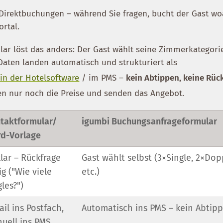
h Direktbuchungen – während Sie fragen, bucht der Gast w
rtal.
ar löst das anders: Der Gast wählt seine Zimmerkategori
 Daten landen automatisch und strukturiert als
in der Hotelsoftware
/ im PMS –
kein Abtippen, keine Rüc
zen nur noch die Preise und senden das Angebot.
taktformular/
igumbi Buchungsanfrageformular
d-Vorlage
lar – Rückfrage
Gast wählt selbst (3×Single, 2×Dop
ig ("Wie viele
etc.)
gles?")
ail ins Postfach,
Automatisch ins PMS – kein Abtip
uell ins PMS