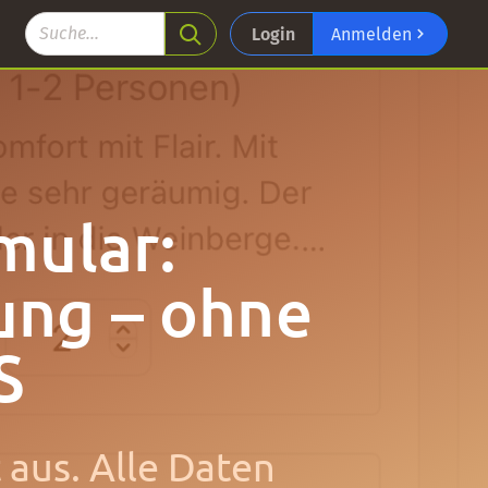
Login
Anmelden
mular:
ung – ohne
S
 aus. Alle Daten