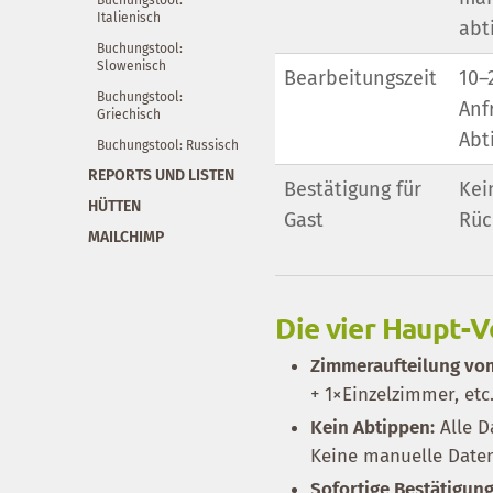
Italienisch
abt
Buchungstool:
Slowenisch
Bearbeitungszeit
10–
Buchungstool:
Anf
Griechisch
Abt
Buchungstool: Russisch
REPORTS UND LISTEN
Bestätigung für
Kei
HÜTTEN
Gast
Rüc
MAILCHIMP
Die vier Haupt-V
Zimmeraufteilung vom
+ 1×Einzelzimmer, etc
Kein Abtippen:
Alle D
Keine manuelle Datene
Sofortige Bestätigung