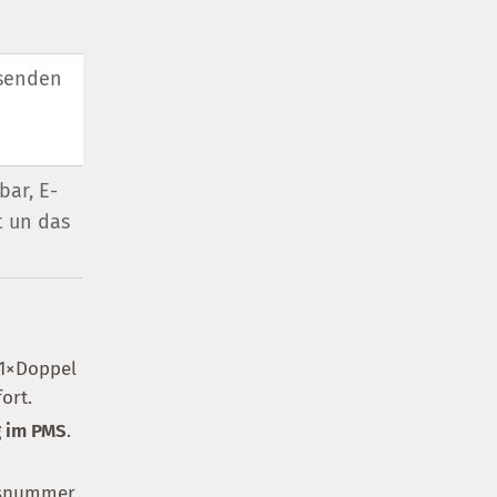
 senden
bar, E-
t un das
 1×Doppel
ort.
g im PMS
.
gsnummer,