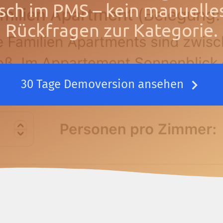
sch im PMS – kein manuelles
Rückfragen zur Kategorie.
30 Tage Demoversion ansehen