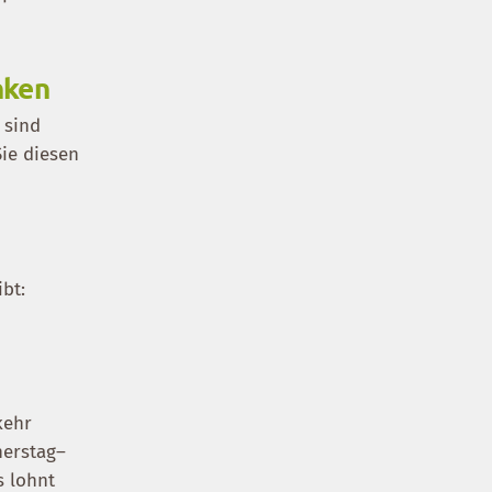
nken
 sind
Sie diesen
bt:
kehr
nerstag–
s lohnt