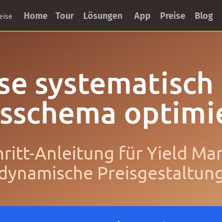
Home
Tour
Lösungen
App
Preise
Blog
eise
se systematisch
isschema optimi
chritt-Anleitung für Yield 
dynamische Preisgestaltun