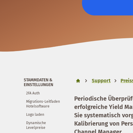
STAMMDATEN &
Support
Prei
EINSTELLUNGEN
2FA Auth
Periodische Überprüf
Migrations-Leitfaden
erfolgreiche Yield M
Hotelsoftware
Sie systematisch vor
Logo laden
Kalibrierung von Per
Dynamische
Levelpreise
Channel Manager.