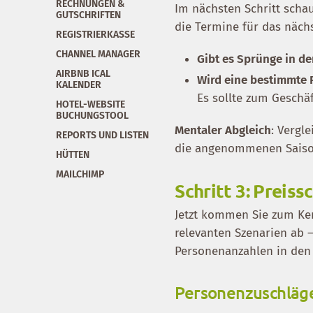
RECHNUNGEN &
Im nächsten Schritt scha
GUTSCHRIFTEN
die Termine für das nächs
REGISTRIERKASSE
CHANNEL MANAGER
Gibt es Sprünge in d
AIRBNB ICAL
Wird eine bestimmte P
KALENDER
Es sollte zum Geschä
HOTEL-WEBSITE
BUCHUNGSTOOL
Mentaler Abgleich
: Vergl
REPORTS UND LISTEN
die angenommenen Saison
HÜTTEN
MAILCHIMP
Schritt 3: Preis
Jetzt kommen Sie zum Ke
relevanten Szenarien ab
Personenanzahlen in den
Personenzuschläg