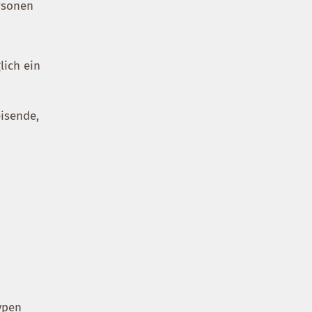
ersonen
lich ein
eisende,
ypen