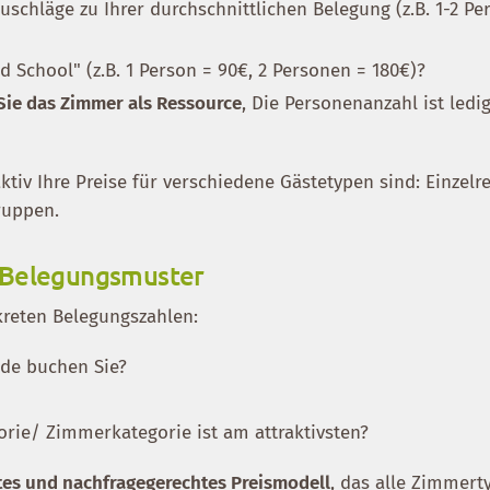
schläge zu Ihrer durchschnittlichen Belegung (z.B. 1-2 P
 School" (z.B. 1 Person = 90€, 2 Personen = 180€)?
 Sie das Zimmer als Ressource
, Die Personenanzahl ist ledig
aktiv Ihre Preise für verschiedene Gästetypen sind: Einzelr
ruppen.
 Belegungsmuster
kreten Belegungszahlen:
nde buchen Sie?
rie/ Zimmerkategorie ist am attraktivsten?
tes und nachfragegerechtes Preismodell
, das alle Zimmert