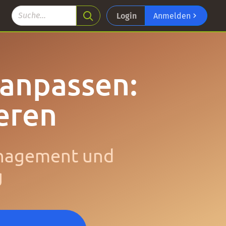
Login
Anmelden
 anpassen:
eren
Management und
g