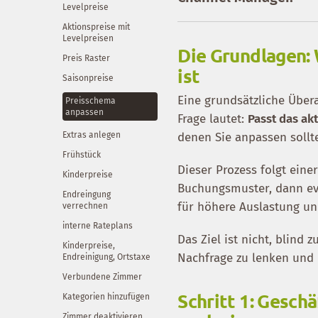
Levelpreise
Aktionspreise mit
Levelpreisen
Die Grundlagen:
Preis Raster
ist
Saisonpreise
Eine grundsätzliche Übera
Preisschema
anpassen
Frage lautet:
Passt das ak
Extras anlegen
denen Sie anpassen sollt
Frühstück
Dieser Prozess folgt eine
Kinderpreise
Buchungsmuster, dann eval
Endreingung
für höhere Auslastung un
verrechnen
interne Rateplans
Das Ziel ist nicht, blin
Kinderpreise,
Nachfrage zu lenken und 
Endreinigung, Ortstaxe
Verbundene Zimmer
Schritt 1: Gesc
Kategorien hinzufügen
Zimmer deaktivieren