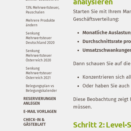
analysieren
13% Mehrwertsteuer,
Starten Sie mit Ihrem Man
Pauschalen
Geschäftsverteilung:
Mehrere Produkte
ändern
Monatliche Auslastu
Senkung
Mehrwertsteuer
Durchschnittsrate pr
Deutschland 2020
Umsatzschwankunge
Senkung
Mehrwertsteuer
Österreich 2020
Dann schauen Sie auf di
Senkung
Mehrwertsteuer
Konzentrieren sich a
Österreich 2021
Oder haben Sie auch 
Belegungsplan vs
Belegungskalender
RESERVIERUNGEN
Diese Beobachtung zeigt 
ANLEGEN
müssen.
E-MAIL VORLAGEN
CHECK-IN &
Schritt 2: Level
GÄSTEBLATT